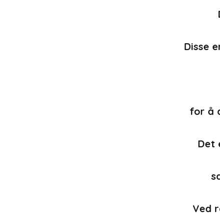
Disse e
for å 
Det 
s
Ved r