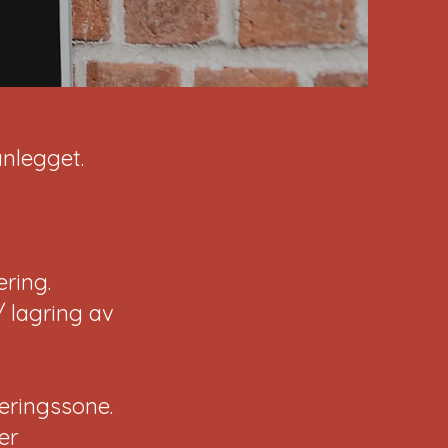
anlegget.
ering.
/ lagring av
keringssone.
er