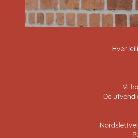
Hver lei
Vi ha
De utvendig
Nordslettve
P