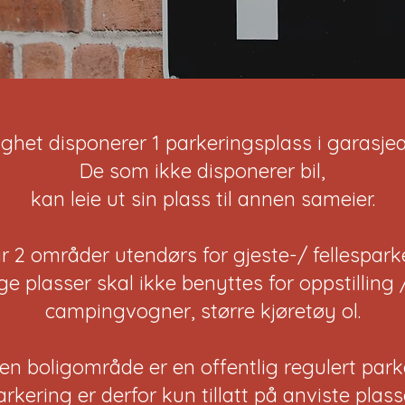
lighet disponerer 1 parkeringsplass i garasje
De som ikke disponerer bil,
kan leie ut sin plass til annen sameier.
r 2 områder utendørs for gjeste-/ fellespark
e plasser skal ikke benyttes for oppstilling 
campingvogner, større kjøretøy ol.
ien boligområde er en offentlig regulert par
arkering er derfor kun tillatt på anviste plass