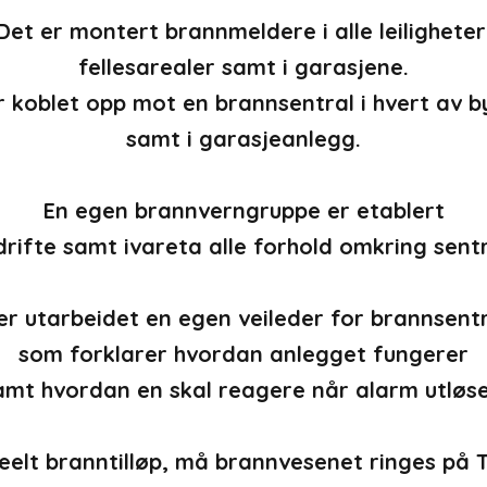
Det er montert brannmeldere i alle leiligheter
fellesarealer samt i garasjene.
r koblet opp mot en brannsentral i hvert av 
samt i garasjeanlegg.
En egen brannverngruppe er etablert
drifte samt ivareta alle forhold omkring sent
er utarbeidet en egen veileder for brannsent
som forklarer hvordan anlegget fungerer
amt hvordan en skal reagere når alarm utløse
eelt branntilløp, må brannvesenet ringes på Tl