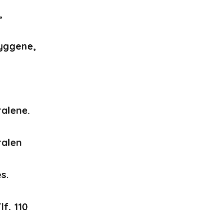
,
byggene,
ralene.
ralen
s.
f. 110